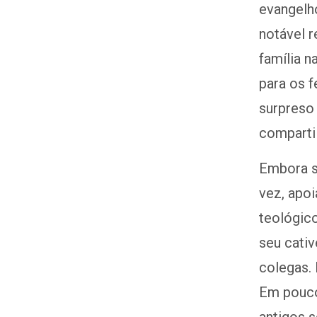
evangelh
notável r
família n
para os 
surpreso 
comparti
Embora se
vez, apo
teológico
seu cativ
colegas.
Em pouco