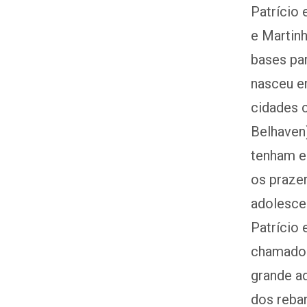
Patrício
e Martinh
bases par
nasceu e
cidades c
Belhaven
tenham ed
os praze
adolescen
Patrício
chamado M
grande ad
dos reban