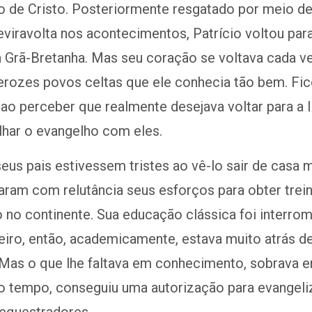
o de Cristo. Posteriormente resgatado por meio d
eviravolta nos acontecimentos, Patrício voltou par
a Grã-Bretanha. Mas seu coração se voltava cada v
ferozes povos celtas que ele conhecia tão bem. Fi
ao perceber que realmente desejava voltar para a I
lhar o evangelho com eles.
us pais estivessem tristes ao vê-lo sair de casa 
iaram com relutância seus esforços para obter tre
 no continente. Sua educação clássica foi interro
eiro, então, academicamente, estava muito atrás d
 Mas o que lhe faltava em conhecimento, sobrava e
 tempo, conseguiu uma autorização para evangeli