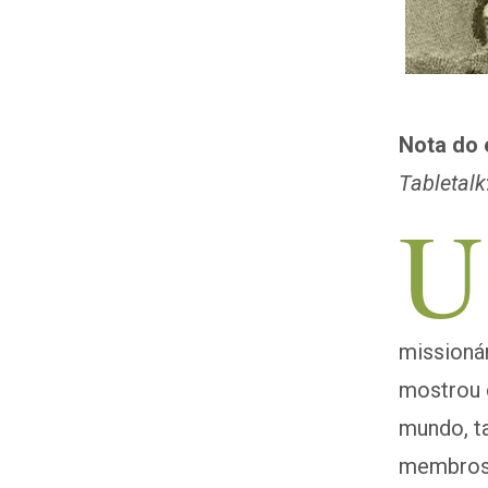
Nota do 
Tabletalk
U
missionár
mostrou 
mundo, t
membros 