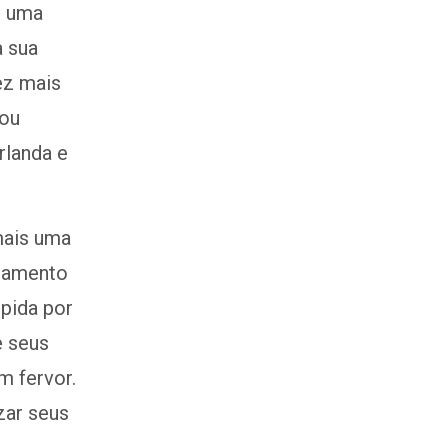
e uma
a sua
ez mais
cou
rlanda e
mais uma
inamento
mpida por
e seus
m fervor.
zar seus