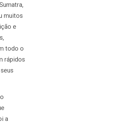
 Sumatra,
u muitos
ição e
s,
am todo o
m rápidos
 seus
so
ue
i a