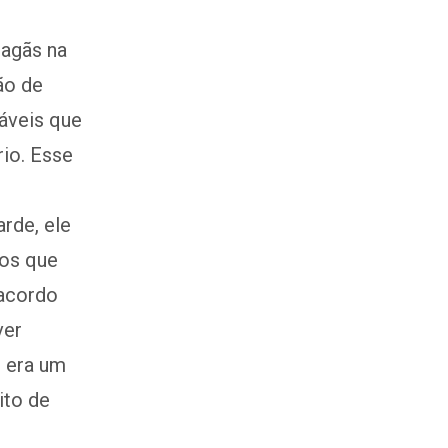
pagãs na
ão de
áveis que
io. Esse
arde, ele
ços que
 acordo
ver
e era um
ito de