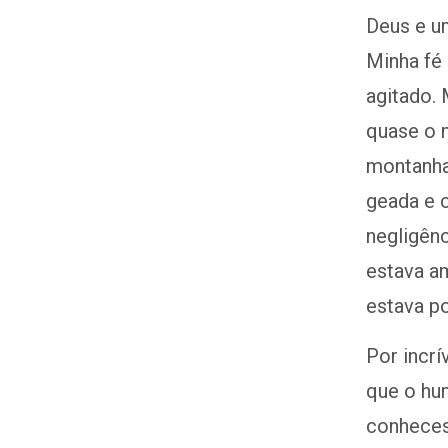
Deus e u
Minha fé
agitado. 
quase o m
montanha,
geada e c
negligên
estava a
estava por
Por incr
que o hum
conheces