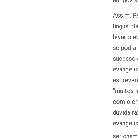
antigos 
Assim, Pa
língua ir
levar o 
se podia 
sucesso 
evangeliz
escrever
“muitos 
com o cro
dúvida ra
evangelis
ser chama