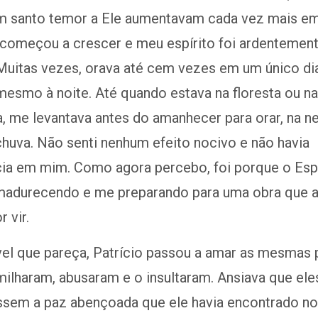
m santo temor a Ele aumentavam cada vez mais e
 começou a crescer e meu espírito foi ardentemen
Muitas vezes, orava até cem vezes em um único dia
esmo à noite. Até quando estava na floresta ou na
 me levantava antes do amanhecer para orar, na ne
huva. Não senti nenhum efeito nocivo e não havia
cia em mim. Como agora percebo, foi porque o Espí
madurecendo e me preparando para uma obra que a
 vir.
ível que pareça, Patrício passou a amar as mesmas
ilharam, abusaram e o insultaram. Ansiava que ele
sem a paz abençoada que ele havia encontrado no