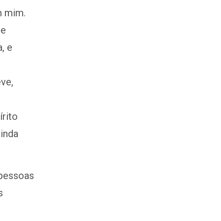
m mim.
te
, e
ve,
rito
inda
 pessoas
s