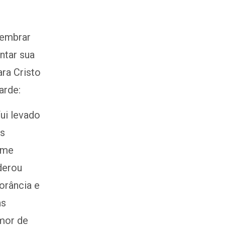
lembrar
ntar sua
ara Cristo
arde:
ui levado
os
 me
derou
orância e
as
amor de