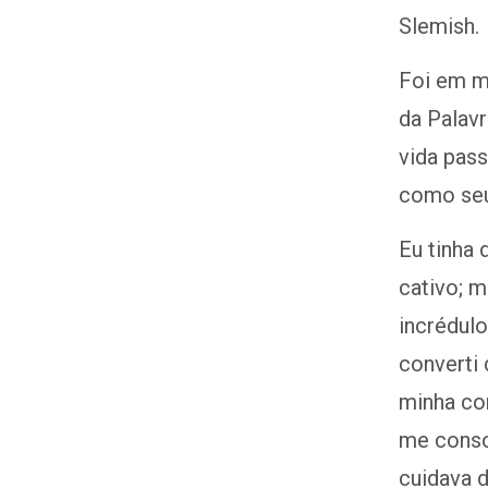
Slemish.
Foi em me
da Palavr
vida pass
como seu
Eu tinha 
cativo; m
incrédul
converti
minha con
me conso
cuidava d