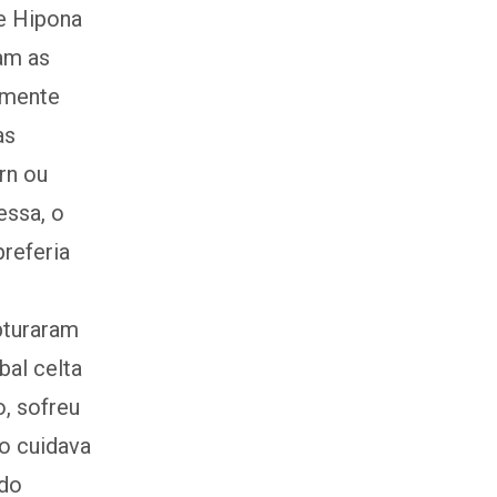
e Hipona
am as
emente
as
rn ou
essa, o
referia
pturaram
bal celta
, sofreu
to cuidava
 do