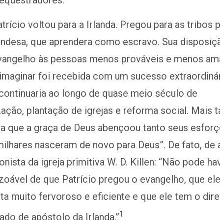
sequestradores.
trício voltou para a Irlanda. Pregou para as tribos 
landesa, que aprendera como escravo. Sua disposiç
evangelho às pessoas menos prováveis ​​e menos am
imaginar foi recebida com um sucesso extraordinár
continuaria ao longo de quase meio século de
ação, plantação de igrejas e reforma social. Mais t
ia que a graça de Deus abençoou tanto seus esfor
milhares nasceram de novo para Deus”. De fato, de
nista da igreja primitiva W. D. Killen: “Não pode ha
zoável de que Patrício pregou o evangelho, que el
ta muito fervoroso e eficiente e que ele tem o dire
1
do de apóstolo da Irlanda.”