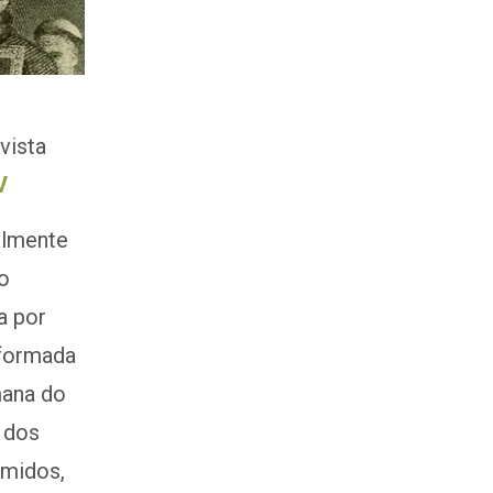
vista
V
elmente
o
a por
eformada
mana do
 dos
midos,