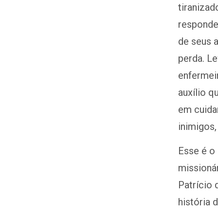
tiranizad
responde
de seus a
perda. L
enfermeir
auxílio 
em cuida
inimigos
Esse é o
missionár
Patrício 
história 