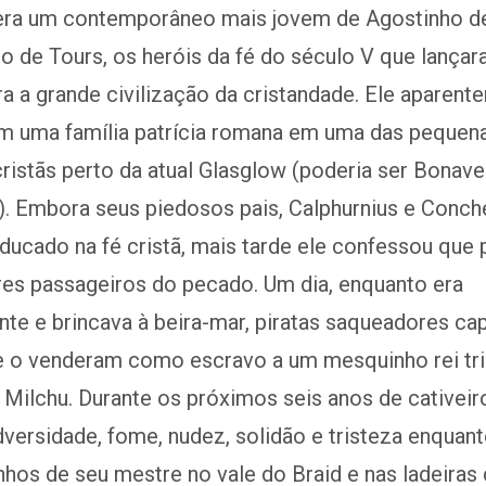
 era um contemporâneo mais jovem de Agostinho d
o de Tours, os heróis da fé do século V que lançar
a a grande civilização da cristandade. Ele aparent
m uma família patrícia romana em uma das pequen
ristãs perto da atual Glasglow (poderia ser Bonave
). Embora seus piedosos pais, Calphurnius e Conch
ucado na fé cristã, mais tarde ele confessou que p
res passageiros do pecado. Um dia, enquanto era
te e brincava à beira-mar, piratas saqueadores ca
 e o venderam como escravo a um mesquinho rei tri
ilchu. Durante os próximos seis anos de cativeiro
versidade, fome, nudez, solidão e tristeza enquan
hos de seu mestre no vale do Braid e nas ladeiras