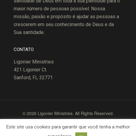
santidade de Deus em toda a sua plenitude para o
maior número de pessoas possível. Nossa
missão, paixão e propósito é ajudar as pessoas a
crescerem em seu conhecimento de Deus e da
Sua santidade.
CONTATO
Ligonier Ministries
421 Ligonier Ct.
Sanford, FL 32771
© 2026 Ligonier Ministries. All Rights Reserved.
Terms of Use
Copyright Policy
Privacy Policy
Este site usa cookies para garantir que você tenha a melhor