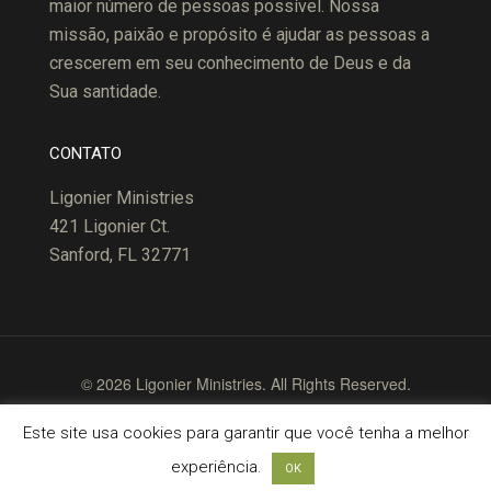
maior número de pessoas possível. Nossa
missão, paixão e propósito é ajudar as pessoas a
crescerem em seu conhecimento de Deus e da
Sua santidade.
CONTATO
Ligonier Ministries
421 Ligonier Ct.
Sanford, FL 32771
© 2026 Ligonier Ministries. All Rights Reserved.
Terms of Use
Copyright Policy
Privacy Policy
Este site usa cookies para garantir que você tenha a melhor
experiência.
OK